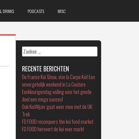
& DRINKS
PODCASTS
MISC
Zoeken
naar:
RECENTE BERICHTEN
De Franse Koi Show, vive la Carpe Koï! Een
onvergetelijk weekend in La Couture
Eenkleurigendag veiling voor het goede
doel een mega succes!
Ook KoiWijzer gaat weer mee met de UK
Trek
FD FOOD reconquers the koi food market
FD FOOD herovert de koi voer markt