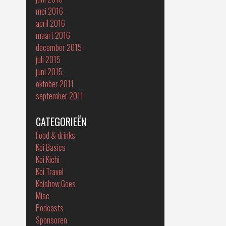
mei 2016
april 2016
maart 2016
december 2015
juli 2015
juni 2015
oktober 2011
september 2011
CATEGORIEËN
Food & drinks
Koi Basics
Koi Kichi
Koi Travel
Koishow Goes
Misc
Podcasts
Sponsoren