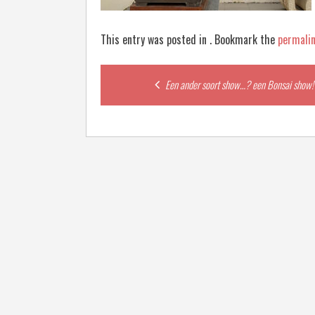
This entry was posted in . Bookmark the
permali
Post
Een ander soort show…? een Bonsai show!
navigation