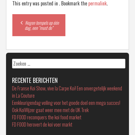
This entry was posted in . Bookmark the
permalink
.
Post
Negen tempels op één
dag, een “must do”
navigation
Zoeken
naar:
RECENTE BERICHTEN
De Franse Koi Show, vive la Carpe Koï! Een onvergetelijk weekend
in La Couture
Eenkleurigendag veiling voor het goede doel een mega succes!
Ook KoiWijzer gaat weer mee met de UK Trek
FD FOOD reconquers the koi food market
FD FOOD herovert de koi voer markt