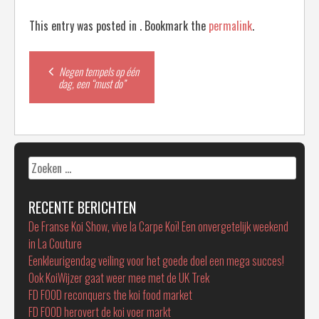
This entry was posted in . Bookmark the
permalink
.
Post
Negen tempels op één
dag, een “must do”
navigation
Zoeken
naar:
RECENTE BERICHTEN
De Franse Koi Show, vive la Carpe Koï! Een onvergetelijk weekend
in La Couture
Eenkleurigendag veiling voor het goede doel een mega succes!
Ook KoiWijzer gaat weer mee met de UK Trek
FD FOOD reconquers the koi food market
FD FOOD herovert de koi voer markt