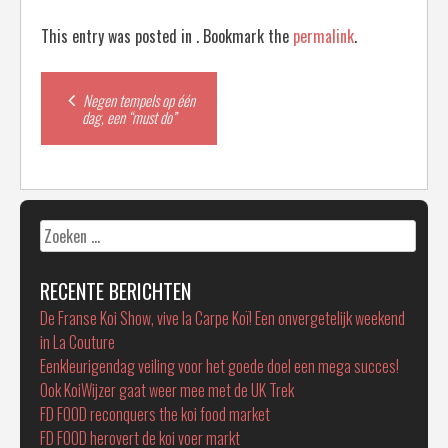
This entry was posted in . Bookmark the
permalink
.
Post
Negen tempels op één
dag, een “must do”
navigation
Zoeken
naar:
RECENTE BERICHTEN
De Franse Koi Show, vive la Carpe Koï! Een onvergetelijk weekend
in La Couture
Eenkleurigendag veiling voor het goede doel een mega succes!
Ook KoiWijzer gaat weer mee met de UK Trek
FD FOOD reconquers the koi food market
FD FOOD herovert de koi voer markt