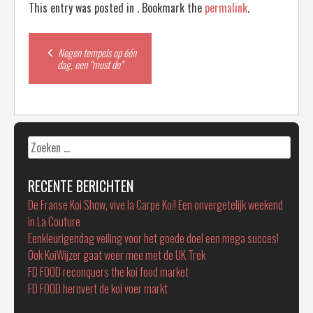
This entry was posted in . Bookmark the
permalink
.
Post
Negen tempels op één
dag, een “must do”
navigation
Zoeken
naar:
RECENTE BERICHTEN
De Franse Koi Show, vive la Carpe Koï! Een onvergetelijk weekend
in La Couture
Eenkleurigendag veiling voor het goede doel een mega succes!
Ook KoiWijzer gaat weer mee met de UK Trek
FD FOOD reconquers the koi food market
FD FOOD herovert de koi voer markt