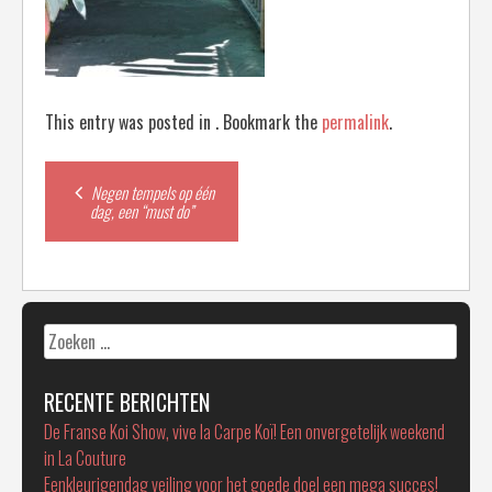
This entry was posted in . Bookmark the
permalink
.
Post
Negen tempels op één
dag, een “must do”
navigation
Zoeken
naar:
RECENTE BERICHTEN
De Franse Koi Show, vive la Carpe Koï! Een onvergetelijk weekend
in La Couture
Eenkleurigendag veiling voor het goede doel een mega succes!