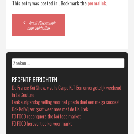
This entry was posted in . Bookmark the
permalink
.
Post
Vanuit Phitsanulok
naar Sukhothai
navigation
Zoeken
naar:
RECENTE BERICHTEN
De Franse Koi Show, vive la Carpe Koï! Een onvergetelijk weekend
in La Couture
Eenkleurigendag veiling voor het goede doel een mega succes!
Ook KoiWijzer gaat weer mee met de UK Trek
FD FOOD reconquers the koi food market
FD FOOD herovert de koi voer markt