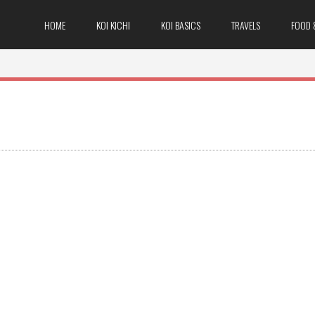
HOME
KOI KICHI
KOI BASICS
TRAVELS
FOOD 