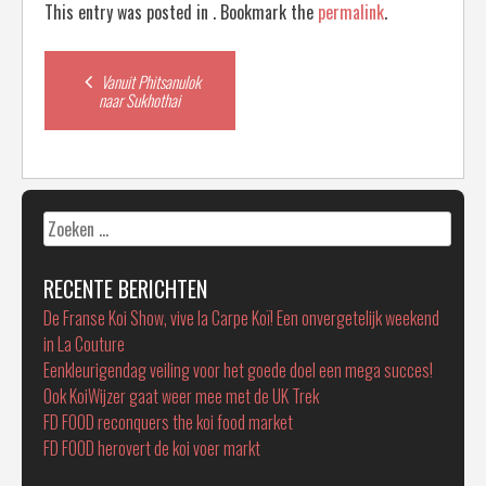
This entry was posted in . Bookmark the
permalink
.
Post
Vanuit Phitsanulok
naar Sukhothai
navigation
Zoeken
naar:
RECENTE BERICHTEN
De Franse Koi Show, vive la Carpe Koï! Een onvergetelijk weekend
in La Couture
Eenkleurigendag veiling voor het goede doel een mega succes!
Ook KoiWijzer gaat weer mee met de UK Trek
FD FOOD reconquers the koi food market
FD FOOD herovert de koi voer markt