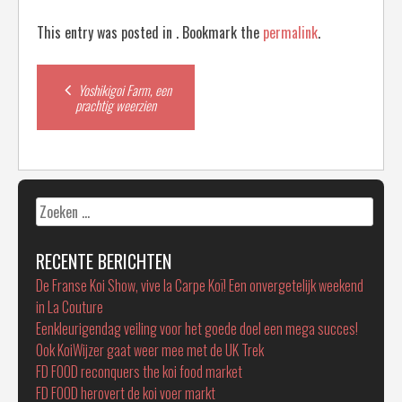
This entry was posted in . Bookmark the
permalink
.
Post
Yoshikigoi Farm, een
prachtig weerzien
navigation
Zoeken
naar:
RECENTE BERICHTEN
De Franse Koi Show, vive la Carpe Koï! Een onvergetelijk weekend
in La Couture
Eenkleurigendag veiling voor het goede doel een mega succes!
Ook KoiWijzer gaat weer mee met de UK Trek
FD FOOD reconquers the koi food market
FD FOOD herovert de koi voer markt