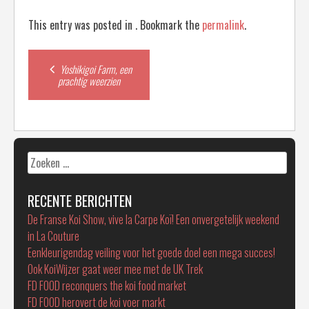
This entry was posted in . Bookmark the
permalink
.
Post
Yoshikigoi Farm, een
prachtig weerzien
navigation
Zoeken
naar:
RECENTE BERICHTEN
De Franse Koi Show, vive la Carpe Koï! Een onvergetelijk weekend
in La Couture
Eenkleurigendag veiling voor het goede doel een mega succes!
Ook KoiWijzer gaat weer mee met de UK Trek
FD FOOD reconquers the koi food market
FD FOOD herovert de koi voer markt